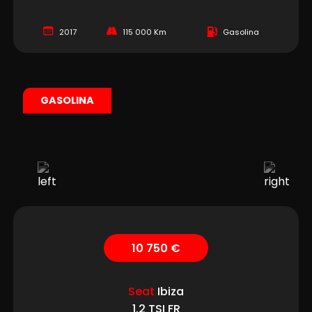
2017
115 000 Km
Gasolina
GASOLINA
10 750 €
Seat
Ibiza
1.2 TSI FR