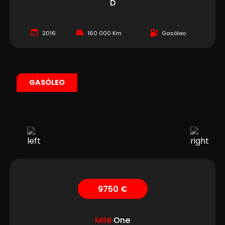
D
2016
160 000 Km
Gasóleo
GASÓLEO
9750 €
MINI
One