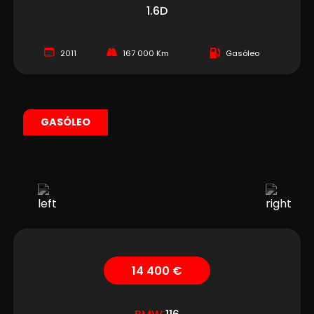
1.6D
2011
167 000 Km
Gasóleo
GASÓLEO
14 400 €