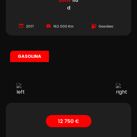
BMW
116
d
2017
162 000 Km
Gasóleo
GASOLINA
12 750 €