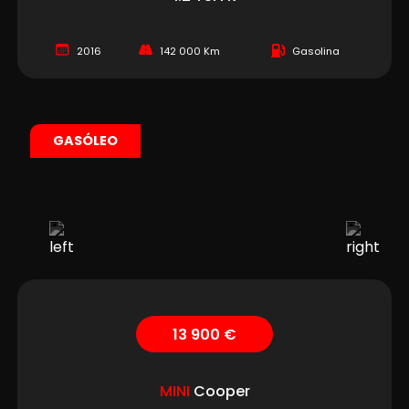
2016
142 000 Km
Gasolina
GASÓLEO
13 900 €
MINI
Cooper